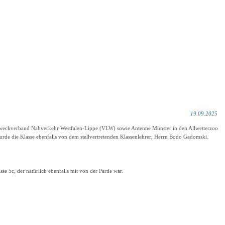
19.09.2025
weckverband Nahverkehr Westfalen-Lippe (VLW) sowie Antenne Münster in den Allwetterzoo
wurde die Klasse ebenfalls von dem stellvertretenden Klassenlehrer, Herrn Bodo Gadomski.
 5c, der natürlich ebenfalls mit von der Partie war.