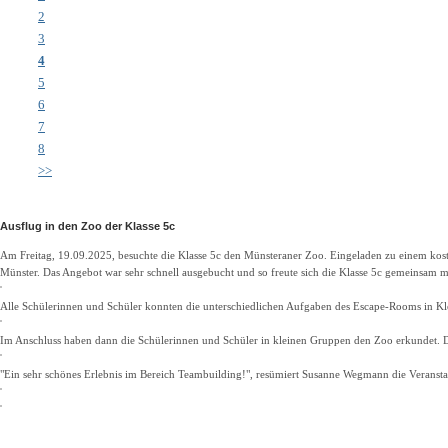
2
3
4
5
6
7
8
>>
Ausflug in den Zoo der Klasse 5c
Am Freitag, 19.09.2025, besuchte die Klasse 5c den Münsteraner Zoo. Eingeladen zu einem 
Münster. Das Angebot war sehr schnell ausgebucht und so freute sich die Klasse 5c gemeinsam m
Alle Schülerinnen und Schüler konnten die unterschiedlichen Aufgaben des Escape-Rooms in Kl
Im Anschluss haben dann die Schülerinnen und Schüler in kleinen Gruppen den Zoo erkundet. Die 
"Ein sehr schönes Erlebnis im Bereich Teambuilding!", resümiert Susanne Wegmann die Veransta