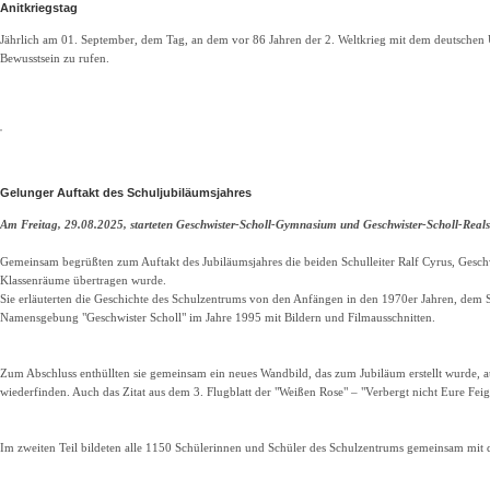
Anitkriegstag
Jährlich am 01. September, dem Tag, an dem vor 86 Jahren der 2. Weltkrieg mit dem deutschen 
Bewusstsein zu rufen.
Gelunger Auftakt des Schuljubiläumsjahres
Am Freitag, 29.08.2025, starteten Geschwister-Scholl-Gymnasium und Geschwister-Scholl-Reals
Gemeinsam begrüßten zum Auftakt des Jubiläumsjahres die beiden Schulleiter Ralf Cyrus, Gesch
Klassenräume übertragen wurde.
Sie erläuterten die Geschichte des Schulzentrums von den Anfängen in den 1970er Jahren, dem
Namensgebung "Geschwister Scholl" im Jahre 1995 mit Bildern und Filmausschnitten.
Zum Abschluss enthüllten sie gemeinsam ein neues Wandbild, das zum Jubiläum erstellt wurde, 
wiederfinden. Auch das Zitat aus dem 3. Flugblatt der "Weißen Rose" – "Verbergt nicht Eure Fe
Im zweiten Teil bildeten alle 1150 Schülerinnen und Schüler des Schulzentrums gemeinsam mit 