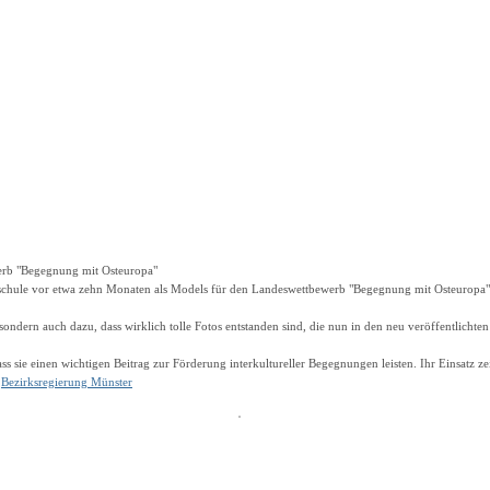
werb "Begegnung mit Osteuropa"
schule vor etwa zehn Monaten als Models für den Landeswettbewerb "Begegnung mit Osteuropa" m
dern auch dazu, dass wirklich tolle Fotos entstanden sind, die nun in den neu veröffentlichten
ss sie einen wichtigen Beitrag zur Förderung interkultureller Begegnungen leisten. Ihr Einsatz z
r
Bezirksregierung Münster