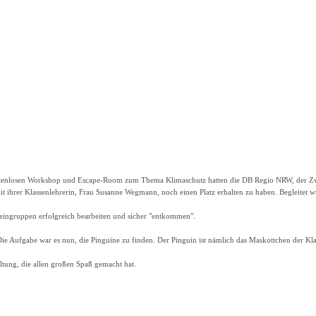
kostenlosen Workshop und Escape-Room zum Thema Klimaschutz hatten die DB Regio NRW, der Z
it ihrer Klassenlehrerin, Frau Susanne Wegmann, noch einen Platz erhalten zu haben. Begleitet 
eingruppen erfolgreich bearbeiten und sicher "entkommen".
Aufgabe war es nun, die Pinguine zu finden. Der Pinguin ist nämlich das Maskottchen der Klasse
ltung, die allen großen Spaß gemacht hat.