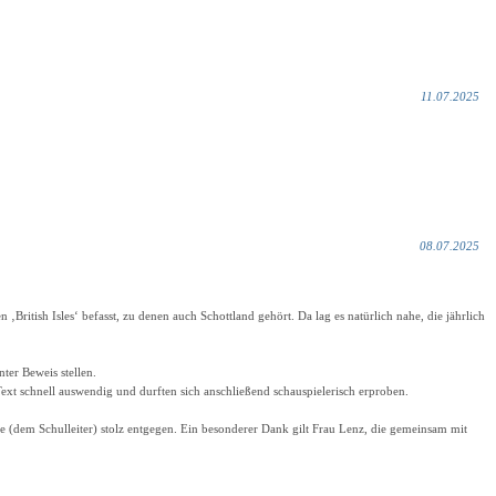
11.07.2025
08.07.2025
British Isles‘ befasst, zu denen auch Schottland gehört. Da lag es natürlich nahe, die jährlich
ter Beweis stellen.
 Text schnell auswendig und durften sich anschließend schauspielerisch erproben.
(dem Schulleiter) stolz entgegen. Ein besonderer Dank gilt Frau Lenz, die gemeinsam mit