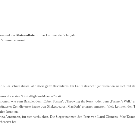
nen
und der
Materialliste
für das kommende Schuljahr.
 Sommerferienzeit.
Realschule dieses Jahr etwas ganz Besonderes. Im Laufe des Schuljahres hatten sie sich mit den ‚
ums die ersten "GSR-Highland-Games" statt.
tationen, wie zum Beispiel dem ‚Caber Tossen‘, ‚Throwing the Rock‘ oder dem ‚Farmer’s Walk‘ un
in kürzester Zeit die erste Szene von Shakespeares ‚MacBeth‘ erlernen mussten. Viele konnten den
aufen konnten.
ina Arnemann, für sich verbuchen. Die Sieger nahmen den Preis von Laird Clemens ‚Mac’Krause 
bereitet hat.