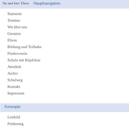
Hauptnavigation
Sie sind hier:
Eltern
Startseite
Termine
Wir über uns
Gremien
Eltern
Bildung und Teilhabe
Förderverein
Schule mit Köpfchen
Artothek
Archiv
Schulweg
Kontakt
Impressum
Konzepte
Leitbild
Förderung