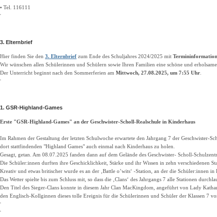
• Tel. 116111
3. Elternbrief
Hier finden Sie den
3. Elternbrief
zum Ende des Schuljahres 2024/2025 mit
Termininformatio
Wir wünschen allen Schülerinnen und Schülern sowie Ihren Familien eine schöne und erholsame
Der Unterricht beginnt nach den Sommerferien am
Mittwoch, 27.08.2025, um 7:55 Uhr
.
1. GSR-Highland-Games
Erste "GSR-Highland-Games" an der Geschwister-Scholl-Realschule in Kinderhaus
Im Rahmen der Gestaltung der letzten Schulwoche erwartete den Jahrgang 7 der Geschwister-Scholl-
dort stattfindenden "Highland Games" auch einmal nach Kinderhaus zu holen.
Gesagt, getan. Am 08.07.2025 fanden dann auf dem Gelände des Geschwister- Scholl-Schulzentr
Die Schüler:innen durften ihre Geschicklichkeit, Stärke und ihr Wissen in zehn verschiedenen S
Kreativ und etwas britischer wurde es an der ‚Battle o’wits‘ -Station, an der die Schüler:innen 
Das Wetter spielte bis zum Schluss mit, so dass die ‚Clans‘ des Jahrgangs 7 alle Stationen durchl
Den Titel des Sieger-Clans konnte in diesem Jahr Clan MacKingdom, angeführt von Lady Kathar
den Englisch-Kollginnen dieses tolle Ereignis für die Schülerinnen und Schüler der Klassen 7 vor